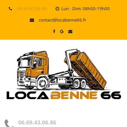
Skip
06.69.43.06.86
Lun - Dim: 08h00-19h00
to
content
contact@locabenne66.fr
06.69.43.06.86