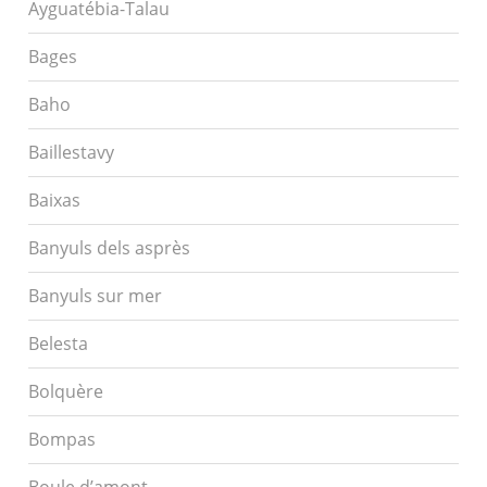
Ayguatébia-Talau
Bages
Baho
Baillestavy
Baixas
Banyuls dels asprès
Banyuls sur mer
Belesta
Bolquère
Bompas
Boule d’amont