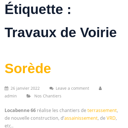
Étiquette :
Travaux de Voirie
Sorède
26 janvier 2022
Leave a comment
admin
Nos Chantiers
Locabenne 66
réalise les chantiers de
terrassement
,
de nouvelle construction, d’
assainissement
, de
VRD
,
etc..