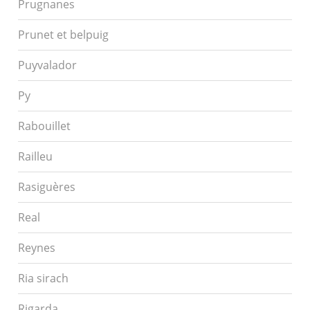
Prugnanes
Prunet et belpuig
Puyvalador
Py
Rabouillet
Railleu
Rasiguères
Real
Reynes
Ria sirach
Rigarda