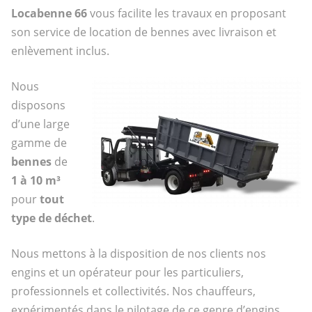
Locabenne 66
vous facilite les travaux en proposant
son service de location de bennes avec livraison et
enlèvement inclus.
Nous
disposons
d’une large
gamme de
bennes
de
1 à 10 m³
pour
tout
type de déchet
.
Nous mettons à la disposition de nos clients nos
engins et un opérateur pour les particuliers,
professionnels et collectivités. Nos chauffeurs,
expérimentés dans le pilotage de ce genre d’engins,