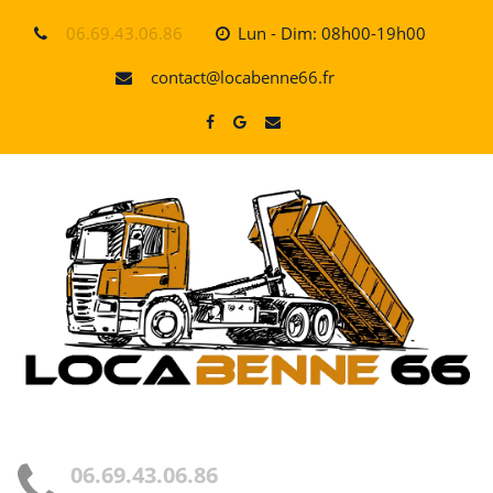
Skip
06.69.43.06.86
Lun - Dim: 08h00-19h00
to
content
contact@locabenne66.fr
06.69.43.06.86