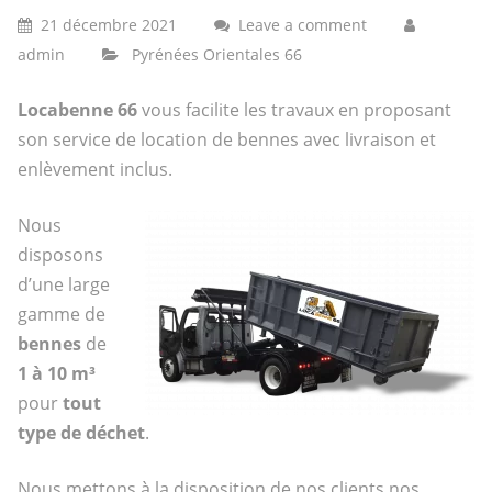
21 décembre 2021
Leave a comment
admin
Pyrénées Orientales 66
Locabenne 66
vous facilite les travaux en proposant
son service de location de bennes avec livraison et
enlèvement inclus.
Nous
disposons
d’une large
gamme de
bennes
de
1 à 10 m³
pour
tout
type de déchet
.
Nous mettons à la disposition de nos clients nos