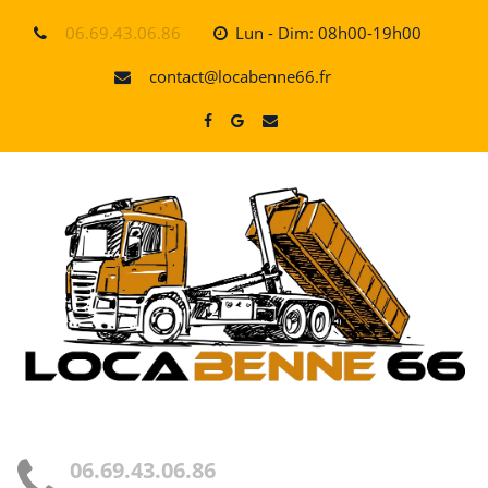
Skip
06.69.43.06.86
Lun - Dim: 08h00-19h00
to
content
contact@locabenne66.fr
06.69.43.06.86