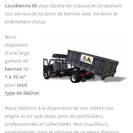
Locabenne 66
vous facilite les travaux en proposant
son service de location de bennes avec livraison et
enlèvement inclus.
Nous
disposons
d’une large
gamme de
bennes
de
1 à 10 m³
pour
tout
type de déchet
.
Nous mettons à la disposition de nos clients nos
engins et un opérateur pour les particuliers,
professionnels et collectivités. Nos chauffeurs,
expérimentés dans le pilotage de ce genre d’engins,