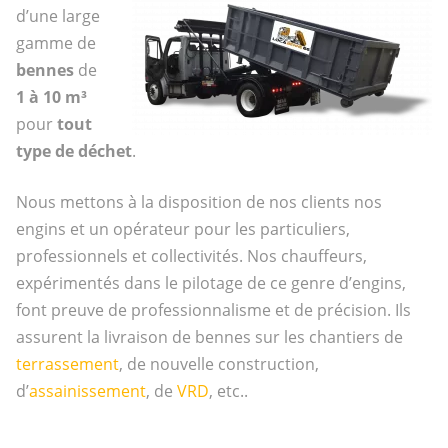
d’une large
gamme de
bennes
de
1 à 10 m³
pour
tout
type de déchet
.
Nous mettons à la disposition de nos clients nos
engins et un opérateur pour les particuliers,
professionnels et collectivités. Nos chauffeurs,
expérimentés dans le pilotage de ce genre d’engins,
font preuve de professionnalisme et de précision. Ils
assurent la livraison de bennes sur les chantiers de
terrassement
, de nouvelle construction,
d’
assainissement
, de
VRD
, etc..