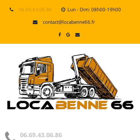
Skip
06.69.43.06.86
Lun - Dim: 08h00-19h00
to
content
contact@locabenne66.fr
06.69.43.06.86