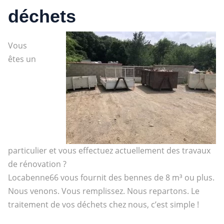
déchets
Vous
êtes un
particulier et vous effectuez actuellement des travaux
de rénovation ?
Locabenne66 vous fournit des bennes de 8 m³ ou plus.
Nous venons. Vous remplissez. Nous repartons. Le
traitement de vos déchets chez nous, c’est simple !