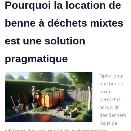
Pourquoi la location de
benne à déchets mixtes
est une solution
pragmatique
Opter pour
une benne
mixte
permet d
accueillir
des déchets
issus de
différents flux sans multiplier les interventions