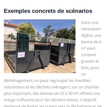
Exemples concrets de scénarios
Dans une
rénovation
légère, une
benne de 6
m³ peut
contenir
gravats et
bois; pour
un
déménagement, on peut regrouper les meubles
volumineux et les déchets ménagers; sur un chantier
plus important, des bennes de 20 à 30 m³ offrent une
marge suffisante pour les déchets mixtes. L’objectif
demeure de limiter les trajets vers la déchetterie et de