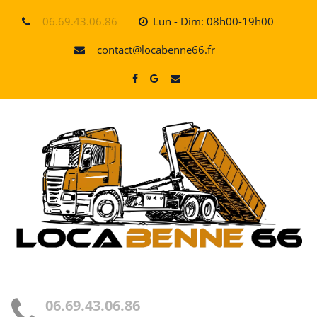
Skip
06.69.43.06.86
Lun - Dim: 08h00-19h00
to
content
contact@locabenne66.fr
06.69.43.06.86