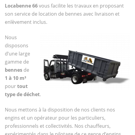
Locabenne 66
vous facilite les travaux en proposant
son service de location de bennes avec livraison et
enlèvement inclus.
Nous
disposons
d’une large
gamme de
bennes
de
1 à 10 m³
pour
tout
type de déchet
.
Nous mettons à la disposition de nos clients nos
engins et un opérateur pour les particuliers,
professionnels et collectivités. Nos chauffeurs,
expérimentés dans le pilotage de ce genre d’engins,