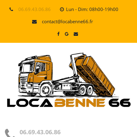
Skip
06.69.43.06.86
Lun - Dim: 08h00-19h00
to
content
contact@locabenne66.fr
06.69.43.06.86