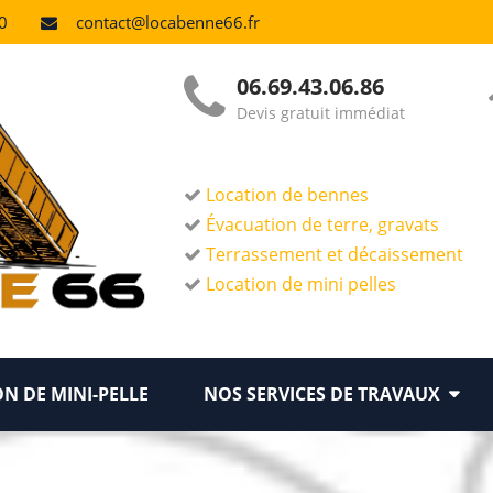
0
contact@locabenne66.fr
06.69.43.06.86
Devis gratuit immédiat
Location de bennes
Évacuation de terre, gravats
Terrassement et décaissement
Location de mini pelles
N DE MINI-PELLE
NOS SERVICES DE TRAVAUX