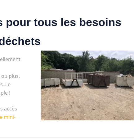
 pour tous les besoins
 déchets
uellement
 ou plus.
s. Le
ple !
s accès
e mini-