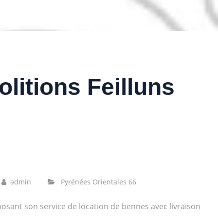
litions Feilluns
admin
Pyrénées Orientales 66
oposant son service de location de bennes avec livraison