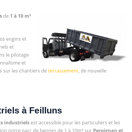
es
de
1 à 10 m³
os engins et
nels et
ns le pilotage
onnalisme et
es sur les chantiers de
terrassement
, de nouvelle
iels à Feilluns
s industriels
est accessible pour les particuliers et les
tion notre parc de bennes de 1 à 10m³ sur
Perpignan et