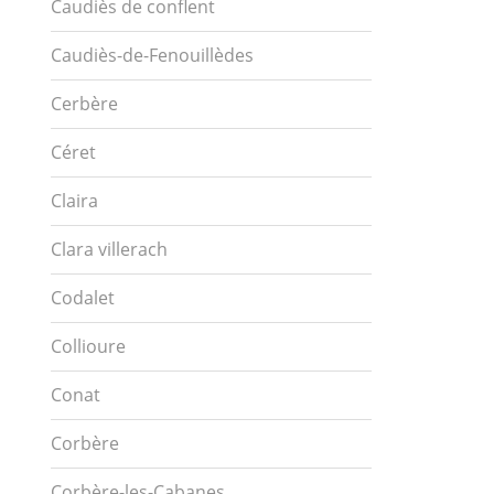
Caudiès de conflent
Caudiès-de-Fenouillèdes
Cerbère
Céret
Claira
Clara villerach
Codalet
Collioure
Conat
Corbère
Corbère-les-Cabanes