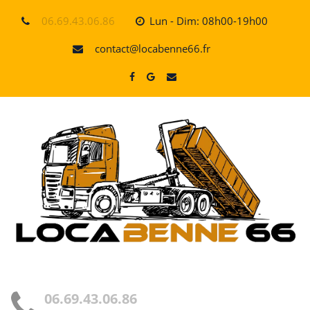
Skip
06.69.43.06.86
Lun - Dim: 08h00-19h00
to
content
contact@locabenne66.fr
06.69.43.06.86