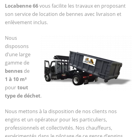
Locabenne 66
vous facilite les travaux en proposant
son service de location de bennes avec livraison et
enlèvement inclus.
Nous
disposons
d’une large
gamme de
bennes
de
1 à 10 m³
pour
tout
type de déchet
.
Nous mettons à la disposition de nos clients nos
engins et un opérateur pour les particuliers,
professionnels et collectivités. Nos chauffeurs,
expérimentés dans le pilotage de ce genre d’engins,